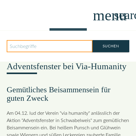
menu
sear
Projekte
Suchbegriffe
SUCHEN
04.12.2022 17:00
Adventsfenster bei Via-Humanity
Gemütliches Beisammensein für
guten Zweck
Am 04.12. lud der Verein "via humanity" anlässlich der
Aktion "Adventsfenster in Schwabelweis" zum gemütlichen
Beisammensein ein. Bei heißem Punsch und Glühwein
sowie Wienern und süßen Leckereien zauberte Familie