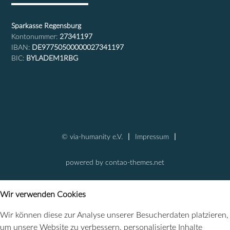
Sparkasse Regensburg
Kontonummer:
27341197
IBAN:
DE97750500000027341197
BIC:
BYLADEM1RBG
© via-humanity e.V.
Impressum
powered by
contao-themes.net
Wir verwenden Cookies
Wir können diese zur Analyse unserer Besucherdaten platzieren,
um unsere Website zu verbessern, personalisierte Inhalte