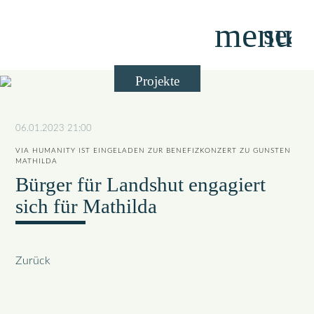
menu
sear
Projekte
Suchbegriffe
SUCHEN
06.01.2023 21:00
VIA HUMANITY IST EINGELADEN ZUR BENEFIZKONZERT ZU GUNSTEN
MATHILDA
Bürger für Landshut engagiert
sich für Mathilda
Zurück